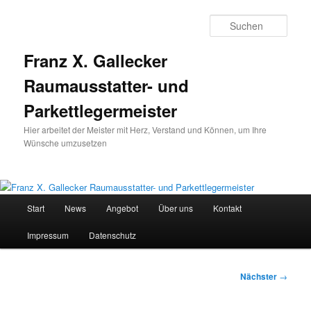
Zum
primären
Such
Inhalt
springen
Franz X. Gallecker
Raumausstatter- und
Parkettlegermeister
Hier arbeitet der Meister mit Herz, Verstand und Können, um Ihre
Wünsche umzusetzen
Hauptmenü
Start
News
Angebot
Über uns
Kontakt
Impressum
Datenschutz
Beitragsnavigation
Nächster
→