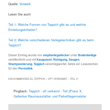
Quelle:
Vorwerk
Lesen Sie auch:
Teil 1: Welche Formen von Teppich gibt es und welche
Einteilungskriterien?
Teil 2: Welche verschiedenen Verlegetechniken gibt es beim
Teppich?
Dieser Eintrag wurde von
stephaniegallecker
unter
Bodenbeläge
veröffentlicht und mit
Kaugummi
,
Reinigung
,
Saugen
,
Shampoonierung
,
Teppich
verschlagwortet. Setze ein Lesezeichen
für den
Permalink
.
EIN KOMMENTAR ZU „
TEPPICH – OFT VERKANNT – TEIL 3
“
Pingback:
Teppich - oft verkannt - Teil 2Franz X.
Gallecker Raumausstatter- und Parkettlegermeister