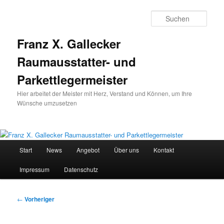
Zum
primären
Such
Inhalt
springen
Franz X. Gallecker
Raumausstatter- und
Parkettlegermeister
Hier arbeitet der Meister mit Herz, Verstand und Können, um Ihre
Wünsche umzusetzen
Hauptmenü
Start
News
Angebot
Über uns
Kontakt
Impressum
Datenschutz
Beitragsnavigation
←
Vorheriger