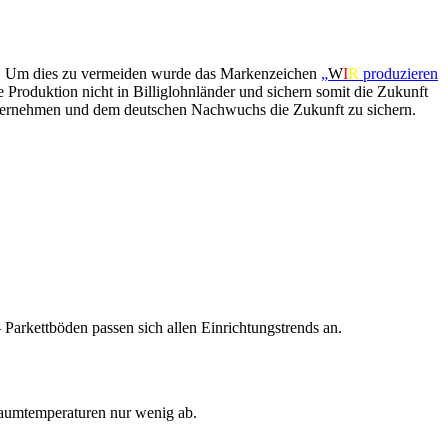
tet. Um dies zu vermeiden wurde das Markenzeichen
„
W
I
R
produzieren
 Produktion nicht in Billiglohnländer und sichern somit die Zukunft
u übernehmen und dem deutschen Nachwuchs die Zukunft zu sichern.
 Parkettböden passen sich allen Einrichtungstrends an.
Raumtemperaturen nur wenig ab.