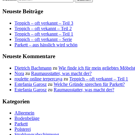
Neueste Beiträge
Teppich – oft verkannt – Teil 3
Teppich – oft vekannt – Teil 2
Teppich – oft verkannt – Teil 1
Teppich – oft verkannt – Serie
Parkett – aus hässlich wird schön
Neueste Kommentare
Dietrich Bachmann
zu
Wie finde ich für mein geliebtes Möbels
Nora
zu
Raumausstatter, was macht der?
roulette online terpercaya
zu
Teppich – oft verkannt – Teil 1
Estefania Garosz
zu
Welche Gründe sprechen für Parkett?
Estefania Garosz
zu
Raumausstatter, was macht der?
Kategorien
Allgemein
Bodenbeläge
Parkett
Polsterei
Strahlungsabschirmung