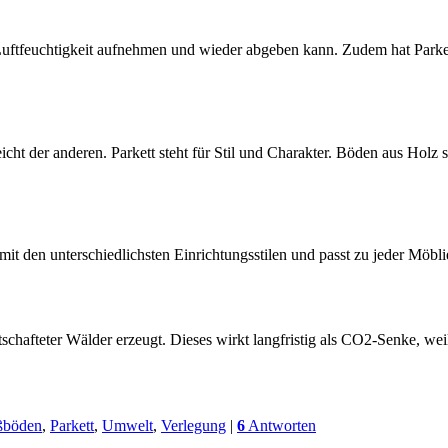
ftfeuchtigkeit aufnehmen und wieder abgeben kann. Zudem hat Parkett 
icht der anderen. Parkett steht für Stil und Charakter. Böden aus Holz 
it den unterschiedlichsten Einrichtungsstilen und passt zu jeder Möbli
schafteter Wälder erzeugt. Dieses wirkt langfristig als CO2-Senke, 
ßböden
,
Parkett
,
Umwelt
,
Verlegung
|
6
Antworten